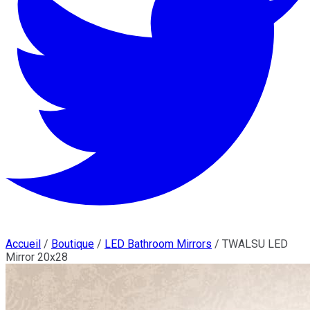
Accueil
/
Boutique
/
LED Bathroom Mirrors
/
TWALSU LED
Mirror 20x28