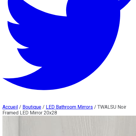
Accueil
/
Boutique
/
LED Bathroom Mirrors
/
TWALSU Noir
Framed LED Mirror 20x28