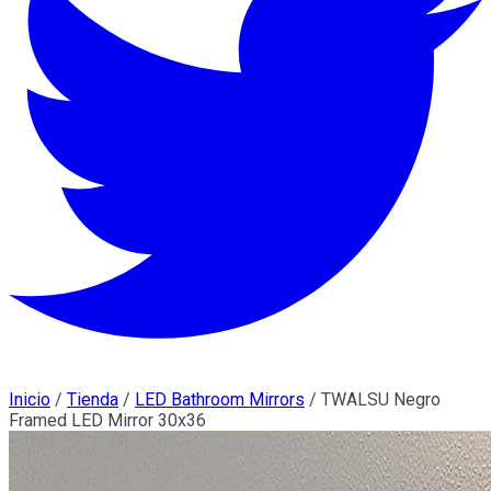
Inicio
/
Tienda
/
LED Bathroom Mirrors
/
TWALSU Negro
Framed LED Mirror 30x36